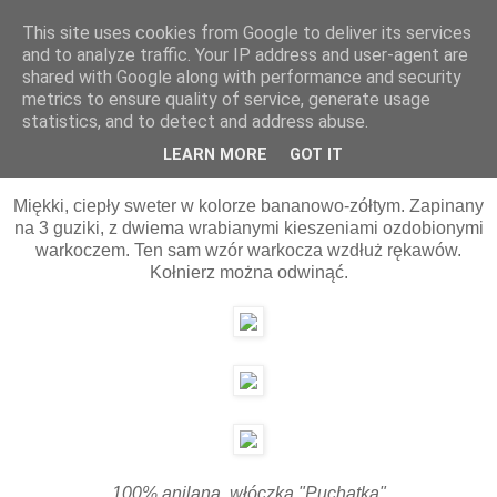
This site uses cookies from Google to deliver its services
and to analyze traffic. Your IP address and user-agent are
shared with Google along with performance and security
▼
metrics to ensure quality of service, generate usage
statistics, and to detect and address abuse.
26 listopada 2010
Bananowy song
LEARN MORE
GOT IT
Miękki, ciepły sweter w kolorze bananowo-zółtym. Zapinany
na 3 guziki, z dwiema wrabianymi kieszeniami ozdobionymi
warkoczem. Ten sam wzór warkocza wzdłuż rękawów.
Kołnierz można odwinąć.
100% anilana, włóczka "Puchatka"