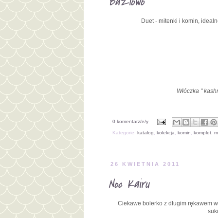
Baziowo
Duet - mitenki i komin, ide
Włóczka " kashm
0 komentarz/e/y
Kategorie:
katalog
,
kolekcja
,
komin
,
komplet
,
m
26 KWIETNIA 2011
Noc Kairu
Ciekawe bolerko z długim rękawem w k
suk