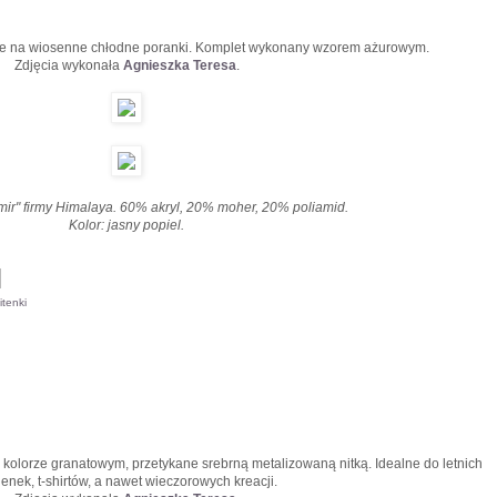
alne na wiosenne chłodne poranki. Komplet wykonany wzorem ażurowym.
Zdjęcia wykonała
Agnieszka Teresa
.
ir" firmy Himalaya. 60% akryl, 20% moher, 20% poliamid.
Kolor: jasny popiel.
itenki
olorze granatowym, przetykane srebrną metalizowaną nitką. Idealne do letnich
ienek, t-shirtów, a nawet wieczorowych kreacji.