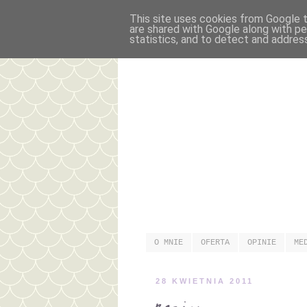
This site uses cookies from Google to
are shared with Google along with pe
statistics, and to detect and addres
O MNIE
OFERTA
OPINIE
ME
28 KWIETNIA 2011