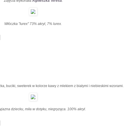
Zdjęcia wykonała
Agnieszka Teresa
.
Włóczka "lurex" 73% akryl, 7% lurex.
, buciki, sweterek w kolorze kawy z mlekiem z białymi i niebieskimi wzorami.
jazna dziecku, miła w dotyku, niegryząca. 100% akryl.