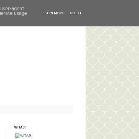
d user-agent
enerate usage
LEARN MORE
GOT IT
WITAJ!