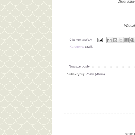
Długi ażur
Włóczk
0 komentarz/e/y
Kategorie:
szalik
Nowsze posty
Subskrybuj:
Posty (Atom)
© 2011