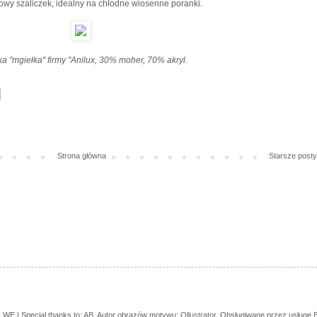
owy szaliczek, idealny na chłodne wiosenne poranki.
a "mgiełka" firmy "Anilux, 30% moher, 70% akryl.
Strona główna
Starsze posty
 WE | Special thanks to:
AB
. Autor obrazów motywu:
Ollustrator
. Obsługiwane przez usługę
B