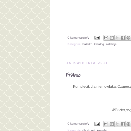
0 komentarz/e/y
Kategorie:
bolerko
,
katalog
,
kolekcja
15 KWIETNIA 2011
Franio
Komplecik dla niemowlaka. Czapeczka
Włóczka przy
0 komentarz/e/y
Kategorie:
dla dzieci
,
komplet