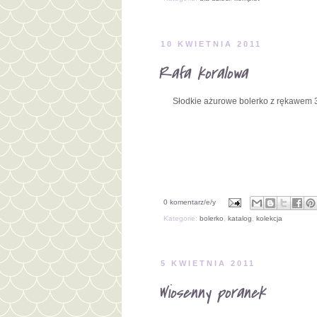
10 KWIETNIA 2011
Rafa koralowa
Słodkie ażurowe bolerko z rękawem 3
0 komentarz/e/y
Kategorie:
bolerko
,
katalog
,
kolekcja
5 KWIETNIA 2011
Wiosenny poranek