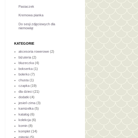
Pasiaczek
Kremowa pianka
Do sesji zdjęciowych dla
niemowląt
KATEGORIE
akcesoria rowerowe
(2)
biżuteria
(2)
bluzeczka
(4)
bokserka
(1)
bolerko
(7)
chusta
(1)
czapka
(19)
dla dzieci
(21)
dodatki
(4)
jesień-zima
(3)
kamizelka
(5)
katalog
(6)
kolekcja
(6)
komin
(8)
komplet
(14)
mitenki
(5)