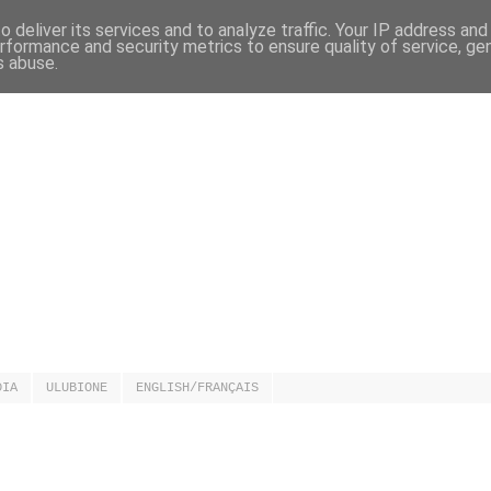
 deliver its services and to analyze traffic. Your IP address an
rformance and security metrics to ensure quality of service, g
s abuse.
DIA
ULUBIONE
ENGLISH/FRANÇAIS