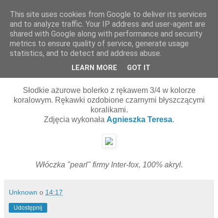
This site uses cookies from Google to deliver its services
and to analyze traffic. Your IP address and user-agent are
shared with Google along with performance and security
▼
metrics to ensure quality of service, generate usage
statistics, and to detect and address abuse.
10 kwietnia 2011
Rafa koralowa
LEARN MORE
GOT IT
Słodkie ażurowe bolerko z rękawem 3/4 w kolorze
koralowym. Rękawki ozdobione czarnymi błyszczącymi
koralikami.
Zdjęcia wykonała
Agnieszka Teresa
.
Włóczka "pearl" firmy Inter-fox, 100% akryl.
Unknown
o
14:17
Udostępnij