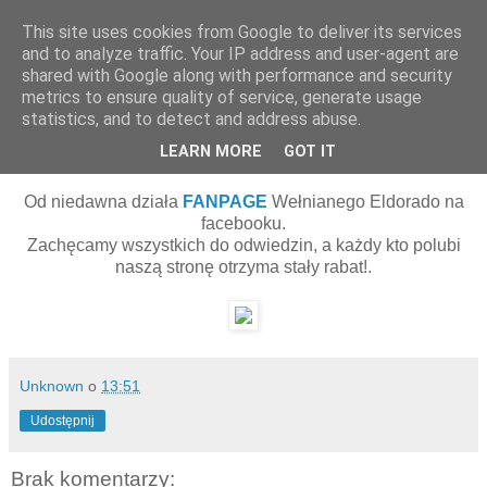
This site uses cookies from Google to deliver its services
and to analyze traffic. Your IP address and user-agent are
shared with Google along with performance and security
▼
metrics to ensure quality of service, generate usage
statistics, and to detect and address abuse.
10 maja 2011
Wełniane Eldorado na Facebooku!
LEARN MORE
GOT IT
Od niedawna działa
FANPAGE
Wełnianego Eldorado na
facebooku.
Zachęcamy wszystkich do odwiedzin, a każdy kto polubi
naszą stronę otrzyma stały rabat!.
Unknown
o
13:51
Udostępnij
Brak komentarzy: