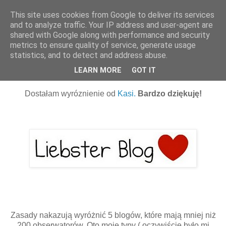
This site uses cookies from Google to deliver its services
and to analyze traffic. Your IP address and user-agent are
shared with Google along with performance and security
▼
metrics to ensure quality of service, generate usage
statistics, and to detect and address abuse.
13 marca 2012
Wyróżnienie
LEARN MORE
GOT IT
Dostałam wyróznienie od
Kasi.
Bardzo dziękuję!
Zasady nakazują wyróżnić 5 blogów, które mają mniej niż
200 obserwatorów. Oto moje typy ( oczywiście było mi